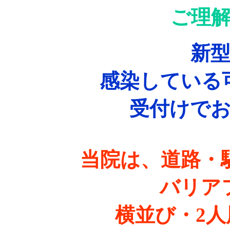
ご理
新
感染している
受付けで
当院は、道路・
バリア
横並び・2