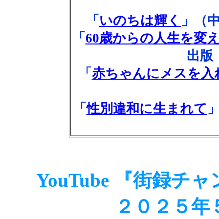
「
いのちは輝く
」（中
「
60歳からの人生を変え
出版
「
赤ちゃんにメスを入
「
性別違和に生まれて
YouTube 『街録
２０２５年