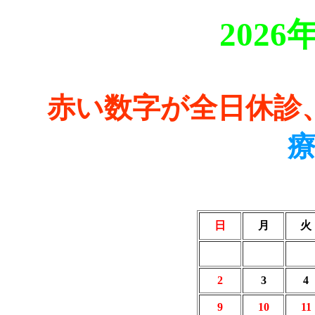
202
赤い数字が全日休診
日
月
火
2
3
4
9
10
11