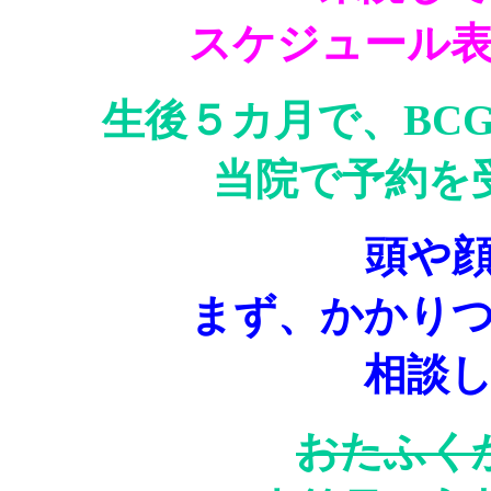
スケジュール
生後５カ月で、BC
当院で予約を
頭や
まず、かかり
相談
おたふく