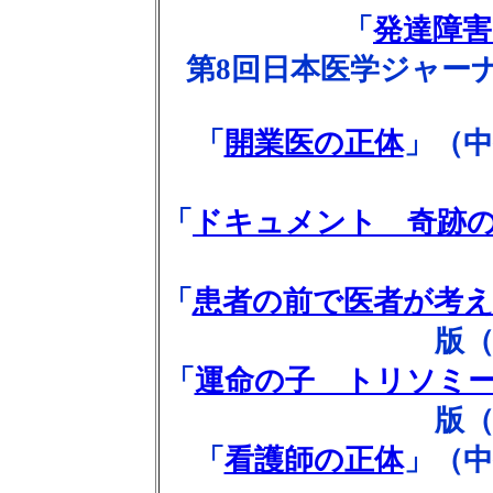
「
発達障
第8回日本医学ジャー
「
開業医の正体
」（中
「
ドキュメント 奇跡
「
患者の前で医者が考
版（
「
運命の子 トリソミ
版（
「
看護師の正体
」（中